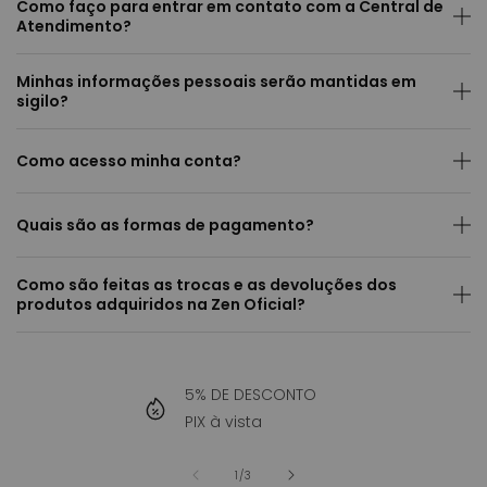
Como faço para entrar em contato com a Central de
Atendimento?
Minhas informações pessoais serão mantidas em
sigilo?
Como acesso minha conta?
Quais são as formas de pagamento?
Como são feitas as trocas e as devoluções dos
produtos adquiridos na Zen Oficial?
5% DE DESCONTO
PIX à vista
de
1
/
3