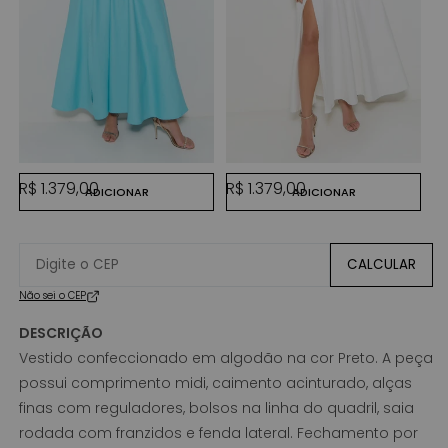
AZUL ACQUA
OFF WHITE
Preço normal
Preço normal
R$ 1.379,00
R$ 1.379,00
ADICIONAR
ADICIONAR
CALCULAR
Não sei o CEP
DESCRIÇÃO
Vestido confeccionado em algodão na cor Preto. A peça
possui comprimento midi, caimento acinturado, alças
finas com reguladores, bolsos na linha do quadril, saia
rodada com franzidos e fenda lateral. Fechamento por