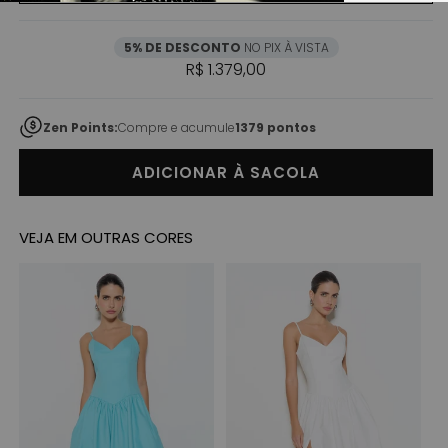
5% DE DESCONTO
NO PIX À VISTA
Preço normal
R$ 1.379,00
Zen Points:
Compre e acumule
1379 pontos
ADICIONAR À SACOLA
VEJA EM OUTRAS CORES