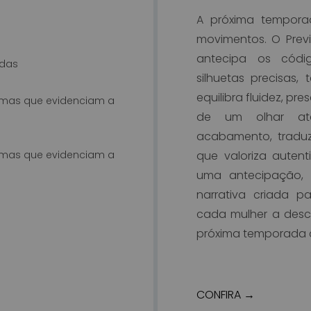
A próxima tempora
movimentos. O Prev
antecipa os códi
adas
silhuetas precisas
equilibra fluidez, p
rimas que evidenciam a
de um olhar ate
acabamento, tradu
rimas que evidenciam a
que valoriza auten
uma antecipação, 
narrativa criada p
cada mulher a desco
próxima temporada d
CONFIRA →