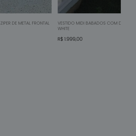
 SACOLA
ADICIONAR À SAC
ZIPER DE METAL FRONTAL
VESTIDO MIDI BABADOS COM DETALHE
WHITE
Preço normal
R$ 1.999,00