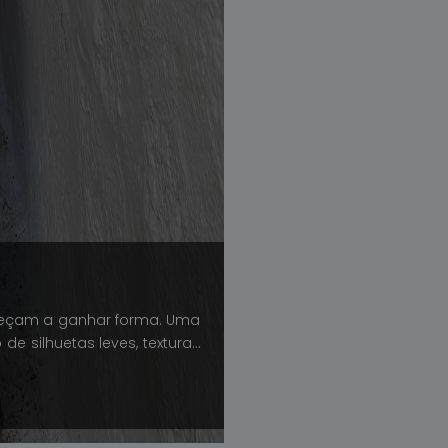
meçam a ganhar forma. Uma
e silhuetas leves, texturas