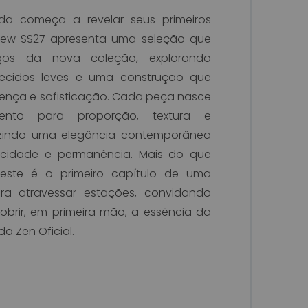
da começa a revelar seus primeiros
iew SS27 apresenta uma seleção que
gos da nova coleção, explorando
, tecidos leves e uma construção que
resença e sofisticação. Cada peça nasce
nto para proporção, textura e
zindo uma elegância contemporânea
ticidade e permanência. Mais do que
este é o primeiro capítulo de uma
ara atravessar estações, convidando
brir, em primeira mão, a essência da
a Zen Oficial.