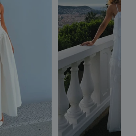
G
PP
P
M
G