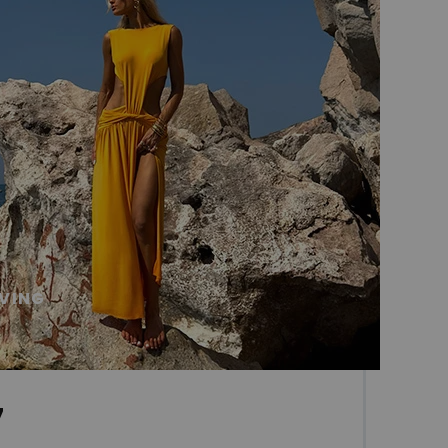
VING
7