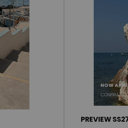
NOW ARRI
CONFIRA →
PREVIEW SS2