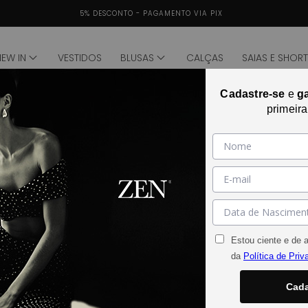
PARCELAMENTO EM ATÉ 4X SEM JUROS (mín. R$ 150)
NEW IN
VESTIDOS
BLUSAS
CALÇAS
SAIAS E SHOR
ina premium
Cadastre-se
e
g
primeir
Estou ciente e de 
da
Política de Priv
Cada