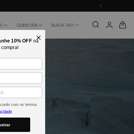
Fazer login
Carrinho
TS
QUEM USA
BLACK TAG
anhe 10% OFF
na
a compra!
acordo com os termos
acidade
strar