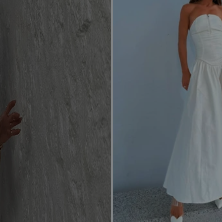
PP
P
M