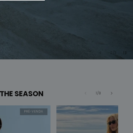
de
2
/
3
 THE SEASON
de
1
/
8
PRÉ-VENDA