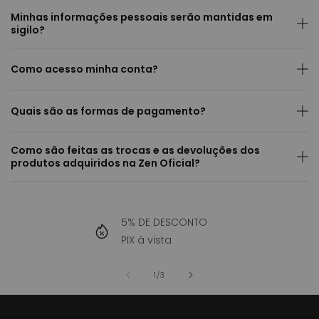
Minhas informações pessoais serão mantidas em
sigilo?
Como acesso minha conta?
Quais são as formas de pagamento?
Como são feitas as trocas e as devoluções dos
produtos adquiridos na Zen Oficial?
5% DE DESCONTO
PIX à vista
de
1
/
3