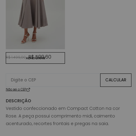
CINZA GRANITO
Preço normal
Preço promocional
R$ 599,60
R$ 1.499,00
ADICIONAR
CALCULAR
Não sei o CEP
DESCRIÇÃO
Vestido confeccionado em Compact Cotton na cor
Rose. A peça possui comprimento midi, caimento
acenturado, recortes frontais e pregas na saia.