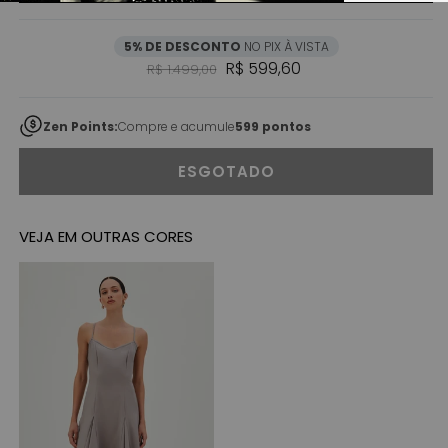
5% DE DESCONTO
NO PIX À VISTA
Preço normal
Preço promocional
R$ 599,60
R$ 1.499,00
Zen Points:
Compre e acumule
599 pontos
ESGOTADO
VEJA EM OUTRAS CORES