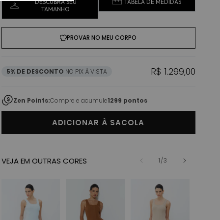
DESCUBRA SEU
TABELA DE MEDIDAS
TAMANHO
PROVAR NO MEU CORPO
Preço normal
R$ 1.299,00
5% DE DESCONTO
NO PIX À VISTA
Zen Points:
Compre e acumule
1299 pontos
ADICIONAR À SACOLA
VEJA EM OUTRAS CORES
de
1
/
3