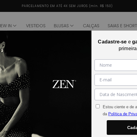
5% DESCONTO - PAGAMENTO VIA PIX
NEW IN
VESTIDOS
BLUSAS
CALÇAS
SAIAS E SHOR
Cadastre-se
e
g
de
1
/
1
primeir
Abrir mídia 2 na janela modal
Estou ciente e de 
da
Política de Priv
Cada