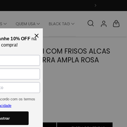
Fazer login
Carrinho
TS
QUEM USA
BLACK TAG
anhe 10% OFF
na
a compra!
VESTIDO MIDI COM FRISOS ALCAS
LARGAS E BARRA AMPLA ROSA
CELESTIAL
SKU:33658 | REF:11436
Tamanho
PP
acordo com os termos
P
acidade
M
G
strar