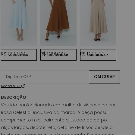
AZUL POLAR
MARROM
MARROM CLARO
OFF WH
Preço normal
Preço normal
Preço normal
Preço
R$ 1.299,00
R$ 1.299,00
R$ 1.299,00
R$ 1.2
ADICIONAR
ADICIONAR
ADICIONAR
ADI
CHOCOLATE
CALCULAR
Não sei o CEP
DESCRIÇÃO
Vestido confeccionado em malha de viscose na cor
Rosa Celestial exclusiva da marca. A peça possui
comprimento midi, caimento ajustado ao corpo,
alças largas, decote reto, detalhe de frisos desde o
busto ao comprimento e barra ampla. Fechamento