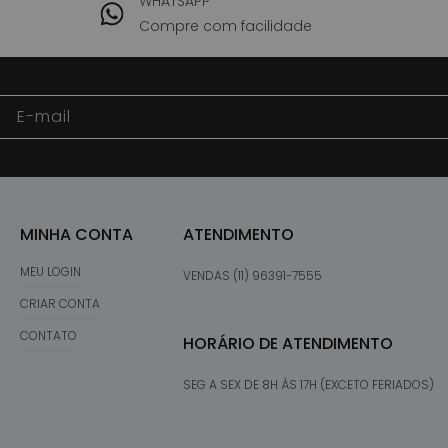
WHATSAPP
Compre com facilidade
E-mail
MINHA CONTA
ATENDIMENTO
MEU LOGIN
VENDAS (11) 96391-7555
CRIAR CONTA
CONTATO
HORÁRIO DE ATENDIMENTO
SEG A SEX DE 8H ÀS 17H (EXCETO FERIADOS)