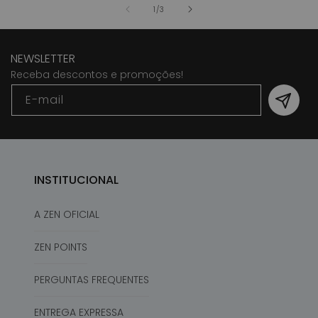
de
1
/
3
NEWSLETTER
Receba descontos e promoções!
E-mail
INSTITUCIONAL
A ZEN OFICIAL
ZEN POINTS
PERGUNTAS FREQUENTES
ENTREGA EXPRESSA