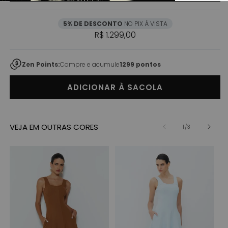
5% DE DESCONTO
NO PIX À VISTA
Preço normal
R$ 1.299,00
Zen Points:
Compre e acumule
1299 pontos
ADICIONAR À SACOLA
VEJA EM OUTRAS CORES
de
1
/
3