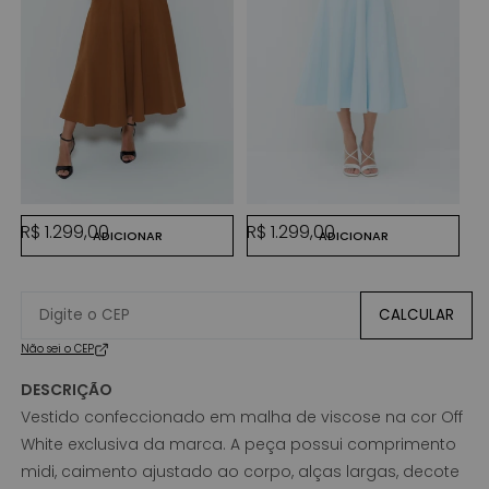
M
P
R$
MARROM CHOCOLATE
AZUL POLAR
Preço normal
Preço normal
R$ 1.299,00
R$ 1.299,00
ADICIONAR
ADICIONAR
CALCULAR
Não sei o CEP
DESCRIÇÃO
Vestido confeccionado em malha de viscose na cor Off
White exclusiva da marca. A peça possui comprimento
midi, caimento ajustado ao corpo, alças largas, decote