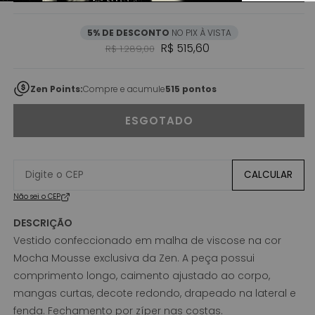
5% DE DESCONTO
NO PIX À VISTA
Preço normal
Preço promocional
R$ 515,60
R$ 1.289,00
Zen Points:
Compre e acumule
515 pontos
ESGOTADO
CALCULAR
Não sei o CEP
DESCRIÇÃO
Vestido confeccionado em malha de viscose na cor
Mocha Mousse exclusiva da Zen. A peça possui
comprimento longo, caimento ajustado ao corpo,
mangas curtas, decote redondo, drapeado na lateral e
fenda. Fechamento por zíper nas costas.