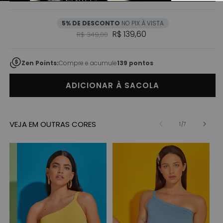
5% DE DESCONTO
NO PIX À VISTA
Preço normal
Preço promocional
R$ 139,60
R$ 349,00
Zen Points:
Compre e acumule
139 pontos
ADICIONAR À SACOLA
VEJA EM OUTRAS CORES
de
1
/
7