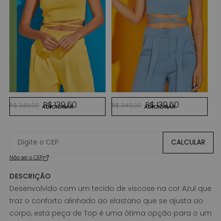
A
P
R$
AMARELO
AZUL INDIGO
Preço normal
Preço promocional
Preço normal
Preço promocional
R$ 139,60
R$ 139,60
R$ 349,00
R$ 349,00
ADICIONAR
ADICIONAR
CALCULAR
Não sei o CEP
DESCRIÇÃO
Desenvolvido com um tecido de viscose na cor Azul que
traz o conforto alinhado ao elastano que se ajusta ao
corpo, esta peça de Top é uma ótima opção para o um