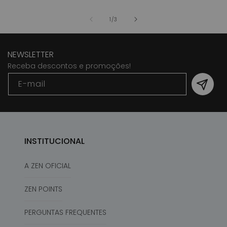
de
1
/
3
NEWSLETTER
Receba descontos e promoções!
E-mail
INSTITUCIONAL
A ZEN OFICIAL
ZEN POINTS
PERGUNTAS FREQUENTES