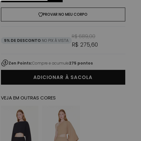
PROVAR NO MEU CORPO
Preço normal
Preço promoci
R$ 689,00
5% DE DESCONTO
NO PIX À VISTA
R$ 275,60
Zen Points:
Compre e acumule
275 pontos
ADICIONAR À SACOLA
VEJA EM OUTRAS CORES