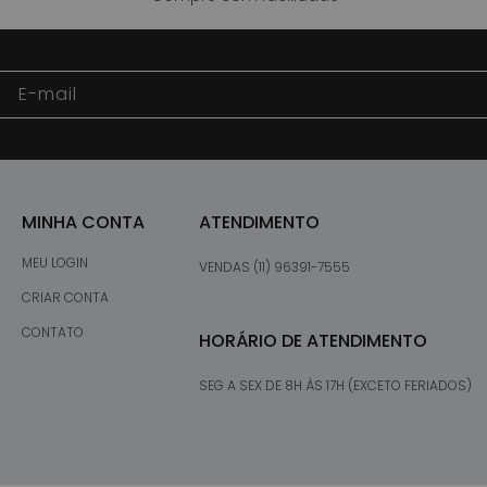
E-mail
MINHA CONTA
ATENDIMENTO
MEU LOGIN
VENDAS (11) 96391-7555
CRIAR CONTA
CONTATO
HORÁRIO DE ATENDIMENTO
SEG A SEX DE 8H ÀS 17H (EXCETO FERIADOS)