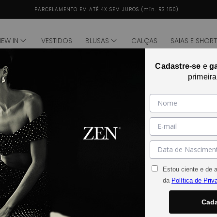
5% DESCONTO - PAGAMENTO VIA PIX
NEW IN
VESTIDOS
BLUSAS
CALÇAS
SAIAS E SHOR
Cadastre-se
e
g
de
1
/
1
primeir
Abrir mídia 2 na janela modal
Estou ciente e de 
da
Política de Priv
Cada