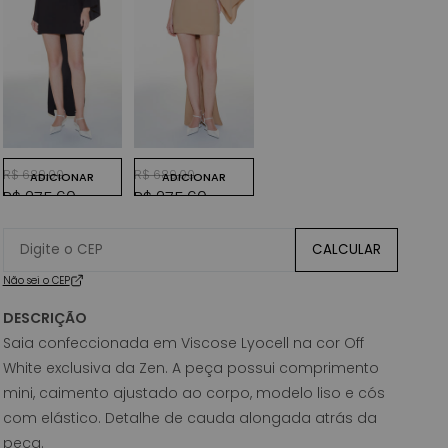
PRETO
KAKI CLARO
Preço normal
Preço promocional
Preço normal
Preço promocional
R$ 689,00
R$ 689,00
ADICIONAR
ADICIONAR
R$ 275,60
R$ 275,60
CALCULAR
Não sei o CEP
DESCRIÇÃO
Saia confeccionada em Viscose Lyocell na cor Off
White exclusiva da Zen. A peça possui comprimento
mini, caimento ajustado ao corpo, modelo liso e cós
com elástico. Detalhe de cauda alongada atrás da
peça.