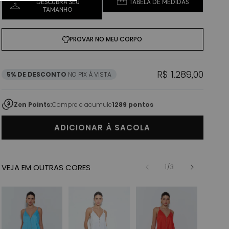
DESCUBRA SEU
TABELA DE MEDIDAS
TAMANHO
PROVAR NO MEU CORPO
Preço normal
R$ 1.289,00
5% DE DESCONTO
NO PIX À VISTA
Zen Points:
Compre e acumule
1289 pontos
ADICIONAR À SACOLA
VEJA EM OUTRAS CORES
de
1
/
3