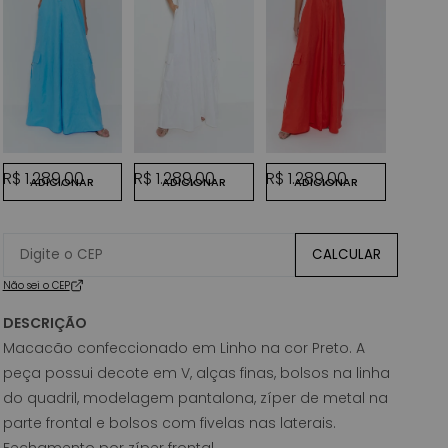
AZUL OCEANO
BRANCO
CORAL
LARANJ
Preço normal
Preço normal
Preço normal
Preço
R$ 1.289,00
R$ 1.289,00
R$ 1.289,00
R$ 1.2
ADICIONAR
ADICIONAR
ADICIONAR
ADI
PESSE
CALCULAR
Não sei o CEP
DESCRIÇÃO
Macacão confeccionado em Linho na cor Preto. A
peça possui decote em V, alças finas, bolsos na linha
do quadril, modelagem pantalona, zíper de metal na
parte frontal e bolsos com fivelas nas laterais.
Fechamento por zíper frontal.