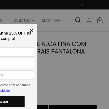
Fazer login
Carrinho
TS
QUEM USA
BLACK TAG
anhe 10% OFF
na
a compra!
MACACAO DE ALCA FINA COM
BOLSOS LATERAIS PANTALONA
PRETO
SKU:29848 | REF:40110
Tamanho
PP
Variante esgotada ou indisponível
acordo com os termos
P
Variante esgotada ou indisponível
acidade
M
Variante esgotada ou indisponível
G
strar