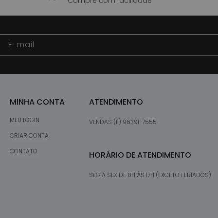
Compre com facilidade
E-mail
MINHA CONTA
ATENDIMENTO
MEU LOGIN
VENDAS (11) 96391-7555
CRIAR CONTA
CONTATO
HORÁRIO DE ATENDIMENTO
SEG A SEX DE 8H ÀS 17H (EXCETO FERIADOS)