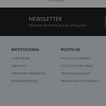
PIX à vista
NEWSLETTER
Receba descontos e promoções!
INSTITUCIONAL
POLÍTICAS
A ZEN OFICIAL
POLITICA DE ENTREGA
ZEN POINTS
POLÍTICA DE PRÉ-VENDA
PERGUNTAS FREQUENTES
TROCA & DEVOLUÇÃO
ENTREGA EXPRESSA
PRIVACIDADE E SEGURANÇA