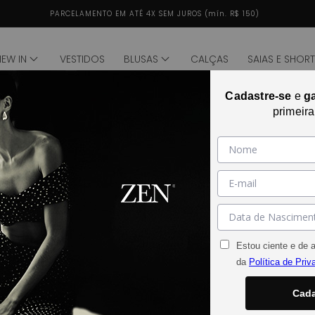
PARCELAMENTO EM ATÉ 4X SEM JUROS (mín. R$ 150)
NEW IN
VESTIDOS
BLUSAS
CALÇAS
SAIAS E SHOR
Cadastre-se
e
g
de
1
/
1
primeir
Abrir mídia 2 na janela modal
Estou ciente e de 
da
Política de Priv
Cada