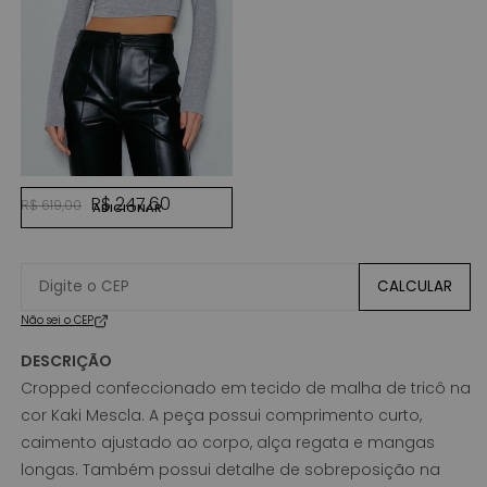
CINZA MESCLA
Preço normal
Preço promocional
R$ 247,60
R$ 619,00
ADICIONAR
CALCULAR
Não sei o CEP
DESCRIÇÃO
Cropped confeccionado em tecido de malha de tricô na
cor Kaki Mescla. A peça possui comprimento curto,
caimento ajustado ao corpo, alça regata e mangas
longas. Também possui detalhe de sobreposição na