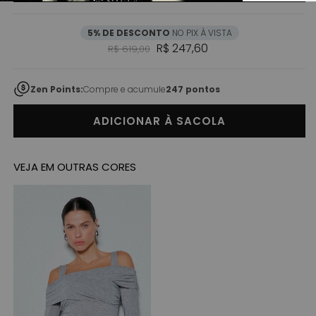
5% DE DESCONTO
NO PIX À VISTA
Preço normal
Preço promocional
R$ 247,60
R$ 619,00
Zen Points:
Compre e acumule
247 pontos
ADICIONAR À SACOLA
VEJA EM OUTRAS CORES