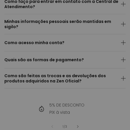
Como faço para entrar em contato com a Central de
Atendimento?
Minhas informações pessoais serão mantidas em
sigilo?
Como acesso minha conta?
Quais são as formas de pagamento?
Como são feitas as trocas e as devoluções dos
produtos adquiridos na Zen Oficial?
5% DE DESCONTO
PIX à vista
de
1
/
3