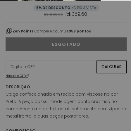
5% DE DESCONTO
NO PIX À VISTA
Preço normal
Preço promocional
R$ 359,60
R$ 899,00
Zen Points:
Compre e acumule
359 pontos
ESGOTADO
CALCULAR
Não sei o CEP
DESCRIÇÃO
Calça confeccionada em tecido com viscose na cor
Preto. A peça possui modelagem pantalona, friso no
comprimento na parte frontal, fechamento com zíper de
metal frontal e duas peças posteriores.
COMPOSIÇÃO