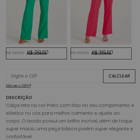
VERDE JASMIN
ROSA GOIABA
Preço normal
Preço promocional
Preço normal
Preço promocional
R$ 319,60
R$ 319,60
R$ 799,00
R$ 799,00
ADICIONAR
ADICIONAR
CALCULAR
Não sei o CEP
DESCRIÇÃO
Calça reta na cor Preto com friso no seu comprimento e
elástico no cós para melhor caimento e ajuste ao
corpo. O tecido possui um brilho incrível, além de toque
super macio, uma peça básica porém super elegante e
confortável.