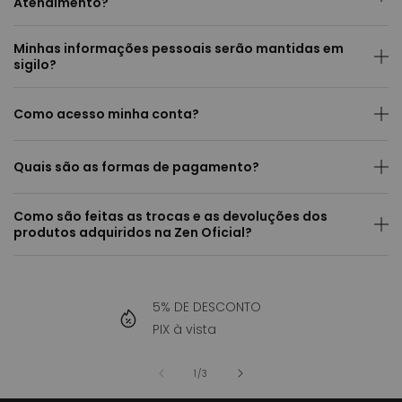
Atendimento?
Minhas informações pessoais serão mantidas em
sigilo?
Como acesso minha conta?
Quais são as formas de pagamento?
Como são feitas as trocas e as devoluções dos
produtos adquiridos na Zen Oficial?
5% DE DESCONTO
PIX à vista
de
1
/
3