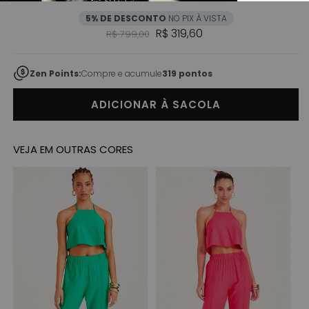
5% DE DESCONTO
NO PIX À VISTA
Preço normal
Preço promocional
R$ 319,60
R$ 799,00
Zen Points:
Compre e acumule
319 pontos
ADICIONAR À SACOLA
VEJA EM OUTRAS CORES