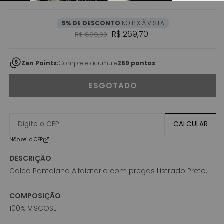
5% DE DESCONTO
NO PIX À VISTA
Preço normal
Preço promocional
R$ 269,70
R$ 899,00
Zen Points:
Compre e acumule
269 pontos
ESGOTADO
CALCULAR
Não sei o CEP
DESCRIÇÃO
Calca Pantalana Alfaiataria com pregas Listrado Preto.
COMPOSIÇÃO
100% VISCOSE