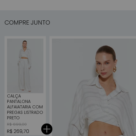
COMPRE JUNTO
CALÇA
PANTALONA
ALFAIATARIA COM
PREGAS LISTRADO
PRETO
Preço normal
Preço promocional
R$ 899,00
R$ 269,70