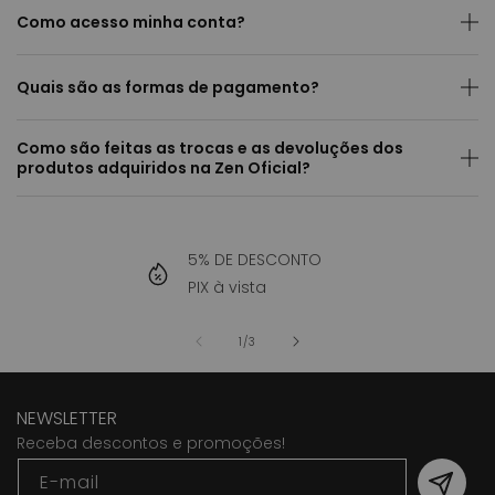
Como acesso minha conta?
Quais são as formas de pagamento?
Como são feitas as trocas e as devoluções dos
produtos adquiridos na Zen Oficial?
5% DE DESCONTO
PIX à vista
de
1
/
3
NEWSLETTER
Receba descontos e promoções!
E-mail