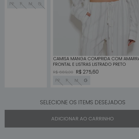
PP
P
M
G
CAMISA MANGA COMPRIDA COM AMAR
FRONTAL E LISTRAS LISTRADO PRETO
Preço normal
Preço promocional
R$ 275,60
R$ 689,00
PP
P
M
G
SELECIONE OS ITEMS DESEJADOS
ADICIONAR AO CARRINHO