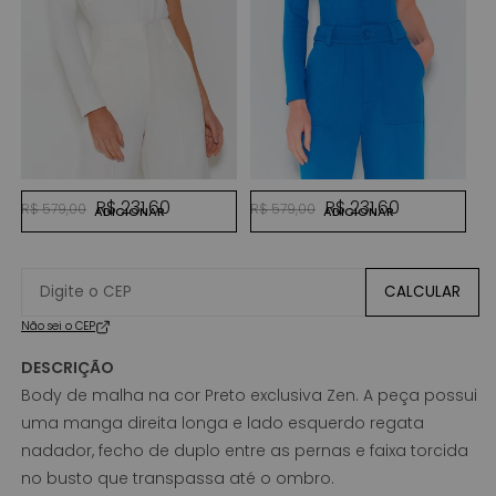
OFF WHITE
AZUL SAFIRA
Preço normal
Preço promocional
Preço normal
Preço promocional
R$ 231,60
R$ 231,60
R$ 579,00
R$ 579,00
ADICIONAR
ADICIONAR
CALCULAR
Não sei o CEP
DESCRIÇÃO
Body de malha na cor Preto exclusiva Zen. A peça possui
uma manga direita longa e lado esquerdo regata
nadador, fecho de duplo entre as pernas e faixa torcida
no busto que transpassa até o ombro.