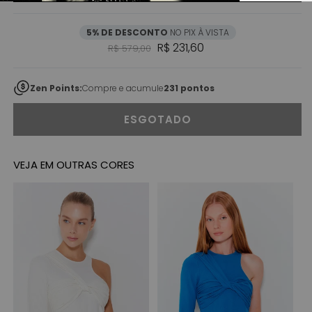
5% DE DESCONTO
NO PIX À VISTA
Preço normal
Preço promocional
R$ 231,60
R$ 579,00
Zen Points:
Compre e acumule
231 pontos
ESGOTADO
VEJA EM OUTRAS CORES