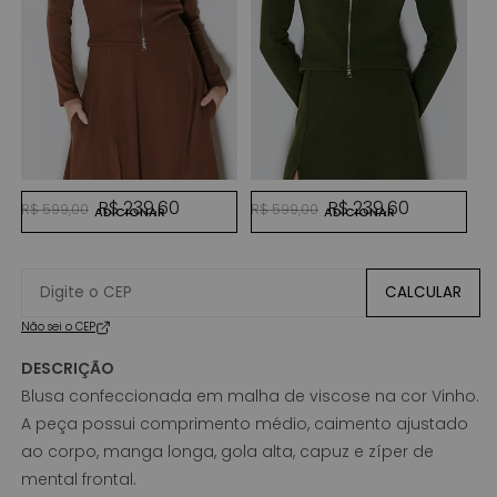
MARROM
VERDE MILITAR
Preço normal
Preço promocional
Preço normal
Preço promocional
R$ 239,60
R$ 239,60
R$ 599,00
R$ 599,00
ADICIONAR
ADICIONAR
CALCULAR
Não sei o CEP
DESCRIÇÃO
Blusa confeccionada em malha de viscose na cor Vinho.
A peça possui comprimento médio, caimento ajustado
ao corpo, manga longa, gola alta, capuz e zíper de
mental frontal.