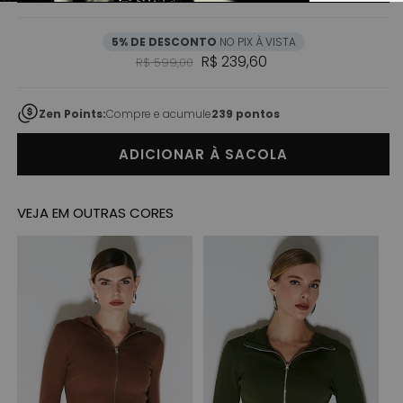
5% DE DESCONTO
NO PIX À VISTA
Preço normal
Preço promocional
R$ 239,60
R$ 599,00
Zen Points:
Compre e acumule
239 pontos
ADICIONAR À SACOLA
VEJA EM OUTRAS CORES