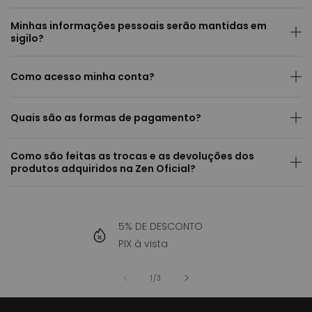
Minhas informações pessoais serão mantidas em
sigilo?
Como acesso minha conta?
Quais são as formas de pagamento?
Como são feitas as trocas e as devoluções dos
produtos adquiridos na Zen Oficial?
5% DE DESCONTO
PIX à vista
de
1
/
3