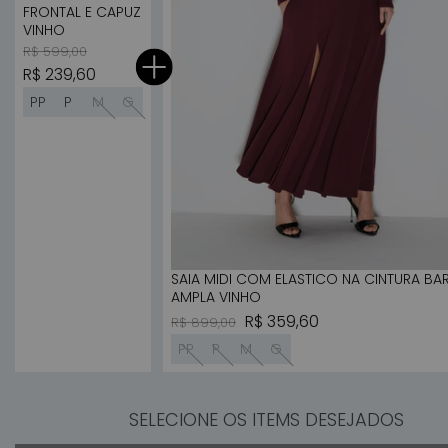
FRONTAL E CAPUZ
VINHO
Preço normal
Preço promocional
R$ 599,00
R$ 239,60
PP
P
M
G
SAIA MIDI COM ELASTICO NA CINTURA BA
AMPLA VINHO
Preço normal
Preço promocional
R$ 359,60
R$ 899,00
PP
P
M
G
SELECIONE OS ITEMS DESEJADOS