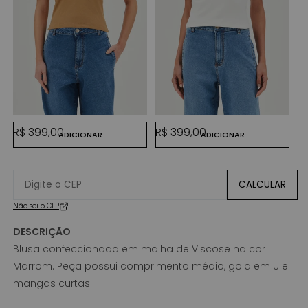
P
P
R
KAKI
OFF WHITE
Preço normal
Preço normal
R$ 399,00
R$ 399,00
ADICIONAR
ADICIONAR
CALCULAR
Não sei o CEP
DESCRIÇÃO
Blusa confeccionada em malha de Viscose na cor
Marrom. Peça possui comprimento médio, gola em U e
mangas curtas.