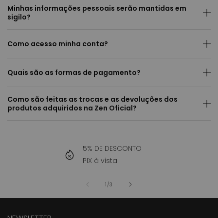
Minhas informações pessoais serão mantidas em
sigilo?
Como acesso minha conta?
Quais são as formas de pagamento?
Como são feitas as trocas e as devoluções dos
produtos adquiridos na Zen Oficial?
5% DE DESCONTO
PIX à vista
de
1
/
3