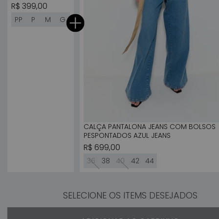
Preço normal
R$ 399,00
PP
P
M
G
CALÇA PANTALONA JEANS COM BOLSOS
PESPONTADOS AZUL JEANS
Preço normal
R$ 699,00
36
38
40
42
44
SELECIONE OS ITEMS DESEJADOS