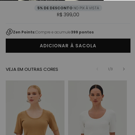
5% DE DESCONTO
NO PIX À VISTA
Preço normal
R$ 399,00
Zen Points:
Compre e acumule
399 pontos
ADICIONAR À SACOLA
VEJA EM OUTRAS CORES
de
1
/
3