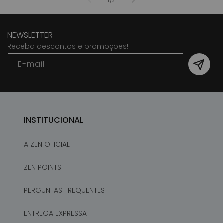
de
1
/
3
NEWSLETTER
Receba descontos e promoções!
E-mail
INSTITUCIONAL
A ZEN OFICIAL
ZEN POINTS
PERGUNTAS FREQUENTES
ENTREGA EXPRESSA