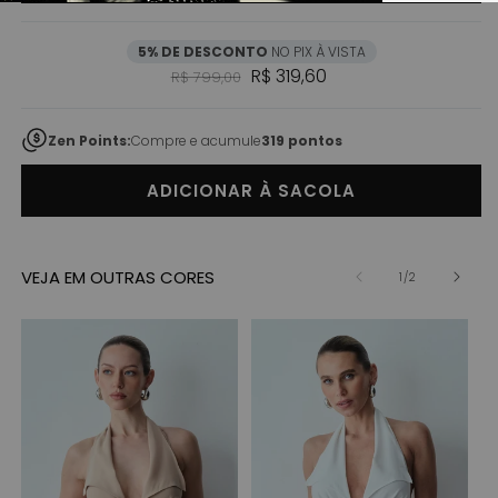
5% DE DESCONTO
NO PIX À VISTA
Preço normal
Preço promocional
R$ 319,60
R$ 799,00
Zen Points:
Compre e acumule
319 pontos
ADICIONAR À SACOLA
VEJA EM OUTRAS CORES
de
1
/
2