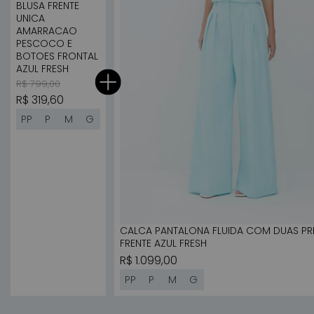
BLUSA FRENTE
UNICA
AMARRACAO
PESCOCO E
BOTOES FRONTAL
AZUL FRESH
Preço normal
Preço promocional
R$ 799,00
R$ 319,60
PP
P
M
G
CALCA PANTALONA FLUIDA COM DUAS P
FRENTE AZUL FRESH
Preço normal
R$ 1.099,00
PP
P
M
G