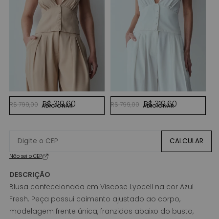
P
P
R$
KAKI CLARO
OFF WHITE
Preço normal
Preço promocional
Preço normal
Preço promocional
R$ 319,60
R$ 319,60
R$ 799,00
R$ 799,00
ADICIONAR
ADICIONAR
CALCULAR
Não sei o CEP
DESCRIÇÃO
Blusa confeccionada em Viscose Lyocell na cor Azul
Fresh. Peça possui caimento ajustado ao corpo,
modelagem frente única, franzidos abaixo do busto,