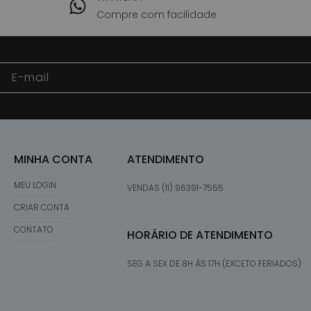
Compre com facilidade
E-mail
MINHA CONTA
ATENDIMENTO
MEU LOGIN
VENDAS (11) 96391-7555
CRIAR CONTA
CONTATO
HORÁRIO DE ATENDIMENTO
SEG A SEX DE 8H ÀS 17H (EXCETO FERIADOS)