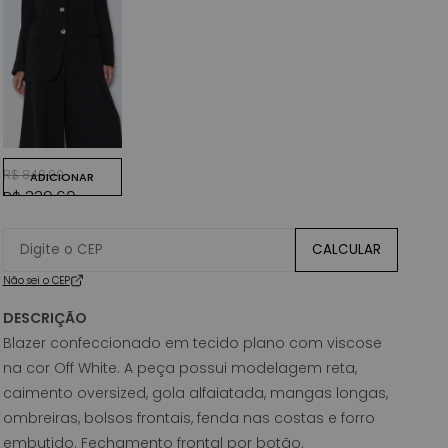
PRETO
Preço normal
Preço promocional
R$ 849,00
ADICIONAR
R$ 339,60
CALCULAR
Não sei o CEP
DESCRIÇÃO
Blazer confeccionado em tecido plano com viscose
na cor Off White. A peça possui modelagem reta,
caimento oversized, gola alfaiatada, mangas longas,
ombreiras, bolsos frontais, fenda nas costas e forro
embutido. Fechamento frontal por botão.