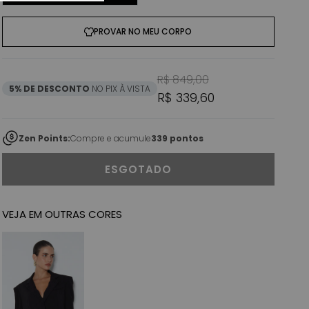
PROVAR NO MEU CORPO
Preço normal
Preço promoci
R$ 849,00
5% DE DESCONTO
NO PIX À VISTA
R$ 339,60
Zen Points:
Compre e acumule
339 pontos
ESGOTADO
VEJA EM OUTRAS CORES