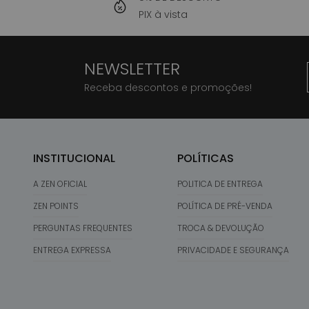
PIX à vista
NEWSLETTER
Receba descontos e promoções!
INSTITUCIONAL
POLÍTICAS
A ZEN OFICIAL
POLITICA DE ENTREGA
ZEN POINTS
POLÍTICA DE PRÉ-VENDA
PERGUNTAS FREQUENTES
TROCA & DEVOLUÇÃO
ENTREGA EXPRESSA
PRIVACIDADE E SEGURANÇA