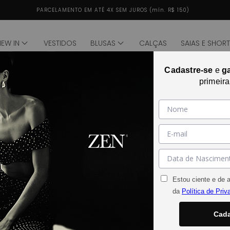
PARCELAMENTO EM ATÉ 4X SEM JUROS (mín. R$ 150)
NEW IN
VESTIDOS
BLUSAS
CALÇAS
SAIAS E SHOR
Cadastre-se
e
g
de
1
/
1
primeir
Abrir mídia 2 na janela modal
Estou ciente e de 
da
Política de Priv
Cada