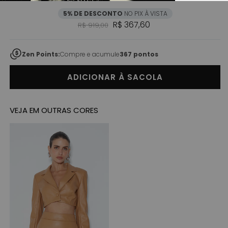
5% DE DESCONTO
NO PIX À VISTA
Preço normal
Preço promocional
R$ 367,60
R$ 919,00
Zen Points:
Compre e acumule
367 pontos
ADICIONAR À SACOLA
VEJA EM OUTRAS CORES