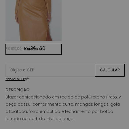
KAKI
Preço normal
Preço promocional
R$ 367,60
R$ 919,00
ADICIONAR
CALCULAR
Não sei o CEP
DESCRIÇÃO
Blazer confeccionado em tecido de poliuretano Preto. A
peça possui comprimento curto, mangas longas, gola
alfaiatada, forro embutido e fechamento por botão
forrado na parte frontal da peça.