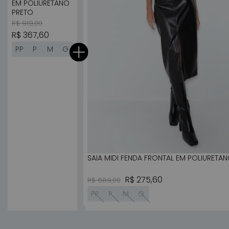
EM POLIURETANO
PRETO
Preço normal
Preço promocional
R$ 919,00
R$ 367,60
PP
P
M
G
SAIA MIDI FENDA FRONTAL EM POLIURETA
Preço normal
Preço promocional
R$ 275,60
R$ 689,00
PP
P
M
G