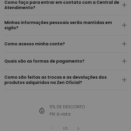
Como faço para entrar em contato com a Central de
Atendimento?
Minhas informações pessoais serão mantidas em
sigilo?
Como acesso minha conta?
Quais são as formas de pagamento?
Como são feitas as trocas e as devoluções dos
produtos adquiridos na Zen Oficial?
5% DE DESCONTO
PIX à vista
de
1
/
3