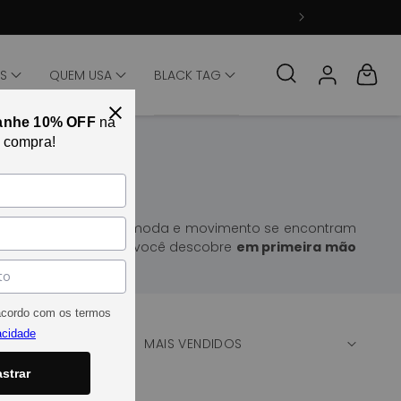
Fazer login
Carrinho
TS
QUEM USA
BLACK TAG
anhe 10% OFF
na
a compra!
ma e envolvente. Aqui, moda e movimento se encontram
 este é o canal onde você descobre
em primeira mão
tais.
acordo com os termos
acidade
ORDENAR POR:
strar