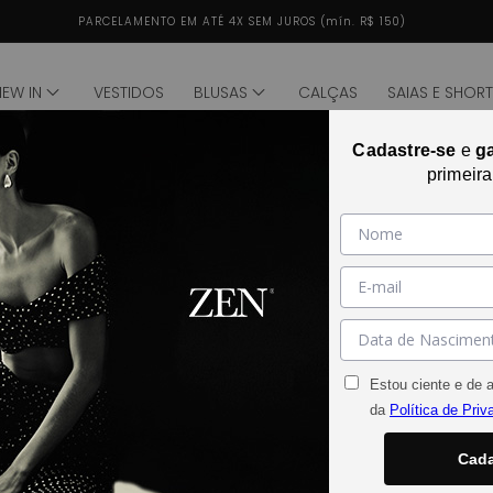
PARCELAMENTO EM ATÉ 4X SEM JUROS (mín. R$ 150)
NEW IN
VESTIDOS
BLUSAS
CALÇAS
SAIAS E SHOR
Cadastre-se
e
g
primeir
IAL
lhar no universo da Zen Oficial de forma ainda mais próxi
entos e conteúdos especiais. Com atualizações constantes,
cia única como um extensão dos nossos principais canais digi
Estou ciente e de 
da
Política de Priv
0 produtos
Cada